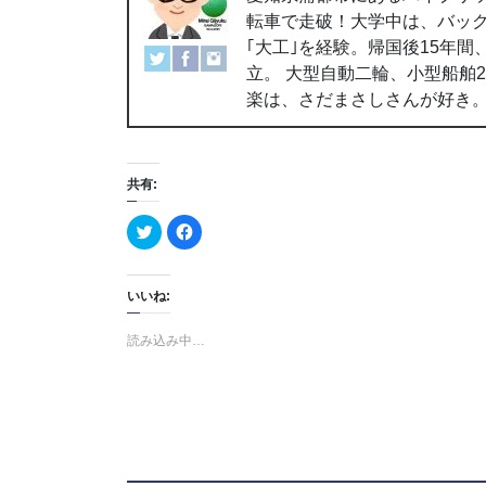
転車で走破！大学中は、バッ
｢大工｣を経験。帰国後15年
立。 大型自動二輪、小型船舶
楽は、さだまさしさんが好き
共有:
ク
F
リ
a
ッ
c
ク
e
し
b
て
o
いいね:
T
o
w
k
i
で
読み込み中…
t
共
t
有
e
す
r
る
で
に
共
は
有
ク
(
リ
新
ッ
し
ク
い
し