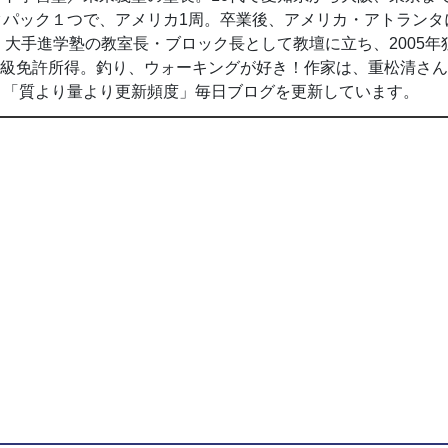
クパック１つで、アメリカ1周。卒業後、アメリカ・アトランタ
間、大手進学塾の教室長・ブロック長として教壇に立ち、2005年
2級免許所得。釣り、ウォーキングが好き！作家は、重松清さ
。「質より量より更新頻度」毎日ブログを更新しています。