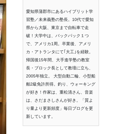
愛知県蒲郡市にあるハイブリット学
習塾／未来義塾の塾長。10代で愛知
県から大阪、東京まで自転車で走
破！大学中は、バックパック１つ
で、アメリカ1周。卒業後、アメリ
カ・アトランタにて｢大工｣を経験。
帰国後15年間、大手進学塾の教室
長・ブロック長として教壇に立ち、
2005年独立。 大型自動二輪、小型船
舶2級免許所得。釣り、ウォーキング
が好き！作家は、重松清さん、音楽
は、さだまさしさんが好き。「質よ
り量より更新頻度」毎日ブログを更
新しています。