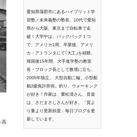
愛知県蒲郡市にあるハイブリット学
習塾／未来義塾の塾長。10代で愛知
県から大阪、東京まで自転車で走
破！大学中は、バックパック１つ
で、アメリカ1周。卒業後、アメリ
カ・アトランタにて｢大工｣を経験。
帰国後15年間、大手進学塾の教室
長・ブロック長として教壇に立ち、
2005年独立。 大型自動二輪、小型船
舶2級免許所得。釣り、ウォーキング
が好き！作家は、重松清さん、音楽
は、さだまさしさんが好き。「質よ
り量より更新頻度」毎日ブログを更
新しています。
を高