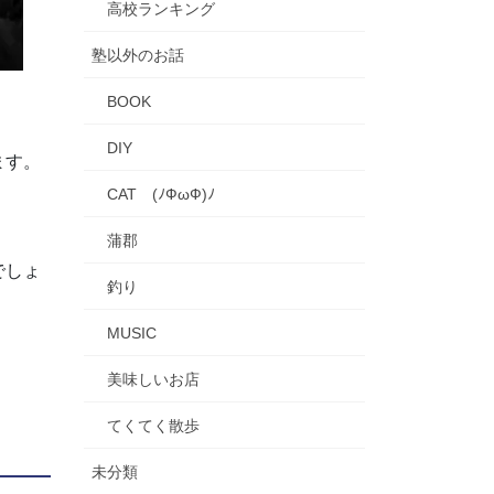
高校ランキング
塾以外のお話
BOOK
DIY
ます。
CAT (ﾉФωФ)ﾉ
蒲郡
でしょ
釣り
MUSIC
美味しいお店
てくてく散歩
未分類