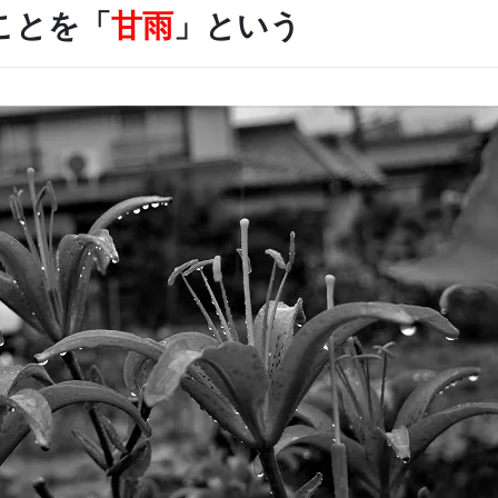
ことを「
甘雨
」という