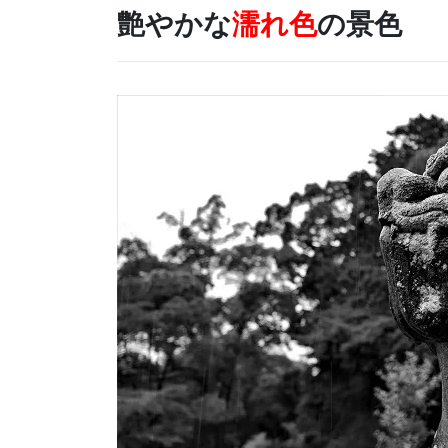
艶やかな
濡れ色
の景色