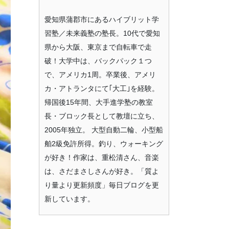
愛知県蒲郡市にあるハイブリット学
習塾／未来義塾の塾長。10代で愛知
県から大阪、東京まで自転車で走
破！大学中は、バックパック１つ
で、アメリカ1周。卒業後、アメリ
カ・アトランタにて｢大工｣を経験。
帰国後15年間、大手進学塾の教室
長・ブロック長として教壇に立ち、
2005年独立。 大型自動二輪、小型船
舶2級免許所得。釣り、ウォーキング
が好き！作家は、重松清さん、音楽
は、さだまさしさんが好き。「質よ
り量より更新頻度」毎日ブログを更
新しています。