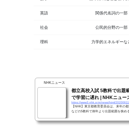
英語
関係代名詞の一部
社会
公民的分野の一部
理科
力学的エネルギーな
NHKニュース
都立高校入試 5教科で出題
で学習に遅れ | NHKニュー
https://www3.nhk.or.jp/news/html/202006
【NHK】東京都教育委員会は、来年の
などの5教科で例年より出題範囲を狭め