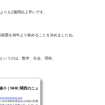
県よりも2週間以上早いです。
題範囲を例年より狭めることを決めましたね。
目というのは、数学、社会、理科。
縮小｜NHK 関西のニュ
611/2000030911.html
て奈良県教育委員会は休校の影響