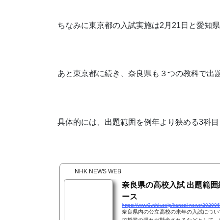
ちなみに東京都の入試実施は2月21日と愛知
あと東京都に続き、奈良県も３つの教科で出
具体的には、出題範囲を例年より狭める3科
NHK NEWS WEB
奈良県の高校入試 出題範囲
ース
https://www3.nhk.or.jp/kansai-news/20200
奈良県内の公立高校の来年の入試につい