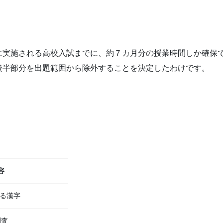
に実施される高校入試までに、約７カ月分の授業時間しか確保
後半部分を出題範囲から除外することを決定したわけです。
容
する漢字
調査