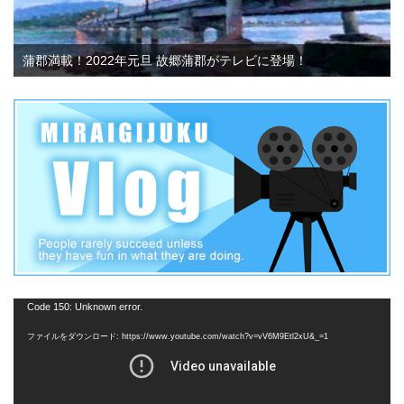
蒲郡満載！2022年元旦 故郷蒲郡がテレビに登場！
動
Code 150: Unknown error.
画
ファイルをダウンロード: https://www.youtube.com/watch?v=vV6M9Etl2xU&_=1
プ
レ
ー
ヤ