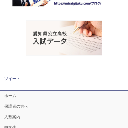
ツイート
ホーム
保護者の方へ
入塾案内
中学生