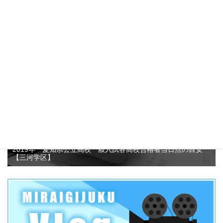
愛知県公立高校推薦入試志願者数がなぜ減少しているのか？そ
して、この3年間の動向について考えてみました！？
4.7k件のビュー
2019年 愛知県公立高校一般入試各高校合格者当日点の目安
【三河学区】