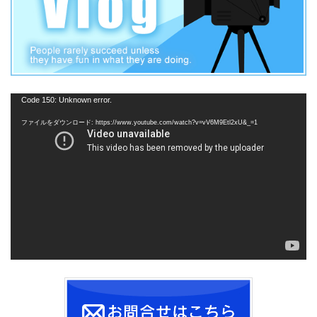
動
Code 150: Unknown error.
画
ファイルをダウンロード: https://www.youtube.com/watch?v=vV6M9Etl2xU&_=1
プ
レ
ー
ヤ
ー