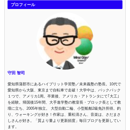
プロフィール
守田 智司
愛知県蒲郡市にあるハイブリット学習塾／未来義塾の塾長。10代で
愛知県から大阪、東京まで自転車で走破！大学中は、バックパック
１つで、アメリカ1周。卒業後、アメリカ・アトランタにて｢大工｣
を経験。帰国後15年間、大手進学塾の教室長・ブロック長として教
壇に立ち、2005年独立。 大型自動二輪、小型船舶2級免許所得。釣
り、ウォーキングが好き！作家は、重松清さん、音楽は、さだまさ
しさんが好き。「質より量より更新頻度」毎日ブログを更新してい
ます。