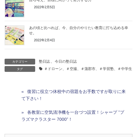
自ら考え、目標に向かって努力する力
2022年2月5日
あの頃と比べれば、今、自分のやりたい教育に打ち込める幸
せ。
2022年2月4日
塾日誌
、
今日の塾日誌
カテゴリー
＃ドローン、＃空撮、＃蒲郡市、＃学習塾、＃中学生、
タグ
復習に役立つ休校中の宿題をお手数ですが取りに来
て下さい！
各教室に空気清浄機を一台づつ設置！シャープ ”プ
ラズマクラスター 7000”！