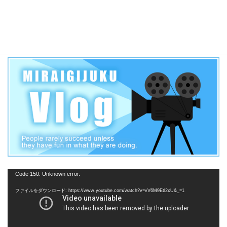
2019年 愛知県公立高校一般入試各高校合格者当日点の目安
【三河学区】
動
Code 150: Unknown error.
画
ファイルをダウンロード: https://www.youtube.com/watch?v=vV6M9Etl2xU&_=1
プ
レ
ー