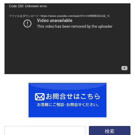
動
Code 150: Unknown error.
画
ファイルをダウンロード: https://www.youtube.com/watch?v=vV6M9Etl2xU&_=1
プ
レ
ー
ヤ
ー