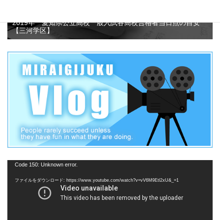
2019年 愛知県公立高校一般入試各高校合格者当日点の目安
【三河学区】
動
Code 150: Unknown error.
画
ファイルをダウンロード: https://www.youtube.com/watch?v=vV6M9Etl2xU&_=1
プ
レ
ー
ヤ