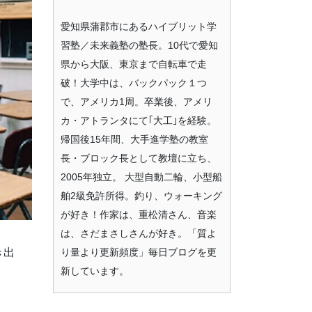
愛知県蒲郡市にあるハイブリット学
習塾／未来義塾の塾長。10代で愛知
県から大阪、東京まで自転車で走
破！大学中は、バックパック１つ
で、アメリカ1周。卒業後、アメリ
カ・アトランタにて｢大工｣を経験。
帰国後15年間、大手進学塾の教室
長・ブロック長として教壇に立ち、
2005年独立。 大型自動二輪、小型船
舶2級免許所得。釣り、ウォーキング
が好き！作家は、重松清さん、音楽
は、さだまさしさんが好き。「質よ
り量より更新頻度」毎日ブログを更
き出
新しています。