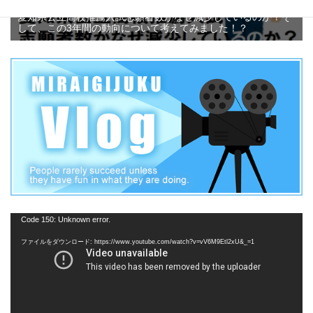
愛知県公立高校推薦入試志願者数がなぜ減少しているのか？そ
して、この3年間の動向について考えてみました！？
動
Code 150: Unknown error.
画
ファイルをダウンロード: https://www.youtube.com/watch?v=vV6M9Etl2xU&_=1
プ
レ
ー
ヤ
ー