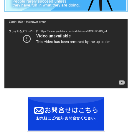
動
Code 150: Unknown error.
画
ファイルをダウンロード: https://www.youtube.com/watch?v=vV6M9Etl2xU&_=1
プ
レ
ー
ヤ
ー