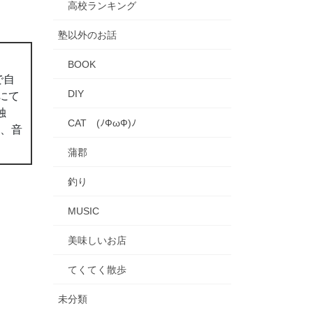
高校ランキング
塾以外のお話
BOOK
で自
DIY
にて
独
CAT (ﾉФωФ)ﾉ
ん、音
蒲郡
釣り
MUSIC
美味しいお店
てくてく散歩
未分類