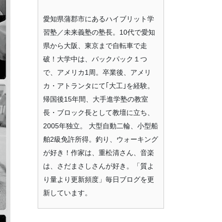
愛知県蒲郡市にあるハイブリット学
習塾／未来義塾の塾長。10代で愛知
県から大阪、東京まで自転車で走
破！大学中は、バックパック１つ
で、アメリカ1周。卒業後、アメリ
カ・アトランタにて｢大工｣を経験。
帰国後15年間、大手進学塾の教室
長・ブロック長として教壇に立ち、
2005年独立。 大型自動二輪、小型船
舶2級免許所得。釣り、ウォーキング
が好き！作家は、重松清さん、音楽
は、さだまさしさんが好き。「質よ
り量より更新頻度」毎日ブログを更
新しています。