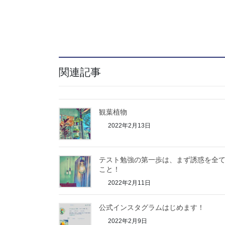
t
有
e
す
r
る
で
に
共
は
有
ク
(
リ
新
ッ
し
ク
い
し
ウ
て
ィ
く
関連記事
ン
だ
ド
さ
ウ
い
で
(
開
新
き
し
ま
い
観葉植物
す
ウ
)
ィ
2022年2月13日
ン
ド
ウ
で
開
き
テスト勉強の第一歩は、まず誘惑を全
ま
す
こと！
)
2022年2月11日
公式インスタグラムはじめます！
2022年2月9日