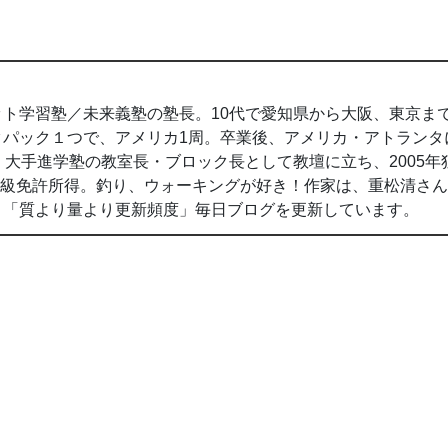
ト学習塾／未来義塾の塾長。10代で愛知県から大阪、東京ま
クパック１つで、アメリカ1周。卒業後、アメリカ・アトランタ
間、大手進学塾の教室長・ブロック長として教壇に立ち、2005年
2級免許所得。釣り、ウォーキングが好き！作家は、重松清さ
。「質より量より更新頻度」毎日ブログを更新しています。