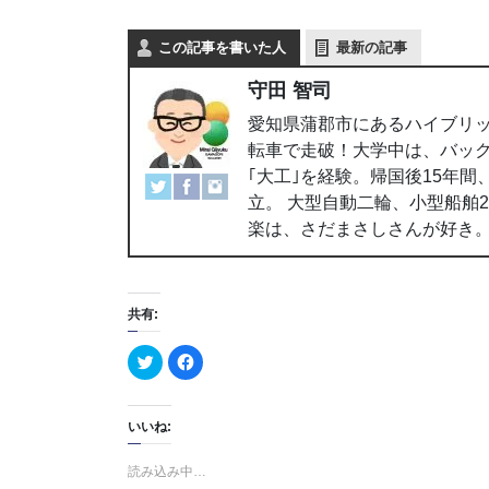
この記事を書いた人
最新の記事
守田 智司
愛知県蒲郡市にあるハイブリッ
転車で走破！大学中は、バッ
｢大工｣を経験。帰国後15年
立。 大型自動二輪、小型船舶
楽は、さだまさしさんが好き
共有:
ク
F
リ
a
ッ
c
ク
e
し
b
て
o
いいね:
T
o
w
k
i
で
読み込み中…
t
共