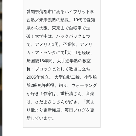
愛知県蒲郡市にあるハイブリット学
習塾／未来義塾の塾長。10代で愛知
県から大阪、東京まで自転車で走
破！大学中は、バックパック１つ
で、アメリカ1周。卒業後、アメリ
カ・アトランタにて｢大工｣を経験。
帰国後15年間、大手進学塾の教室
長・ブロック長として教壇に立ち、
2005年独立。 大型自動二輪、小型船
舶2級免許所得。釣り、ウォーキング
が好き！作家は、重松清さん、音楽
は、さだまさしさんが好き。「質よ
り量より更新頻度」毎日ブログを更
新しています。