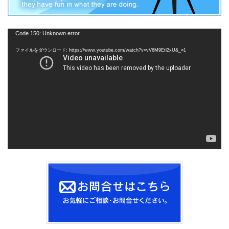
動
Code 150: Unknown error.
画
ファイルをダウンロード: https://www.youtube.com/watch?v=vV6M9Etl2xU&_=1
プ
レ
ー
ヤ
ー