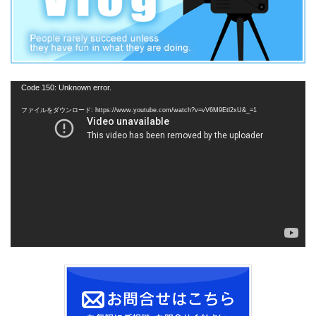
動
Code 150: Unknown error.
画
ファイルをダウンロード: https://www.youtube.com/watch?v=vV6M9Etl2xU&_=1
プ
レ
ー
ヤ
ー