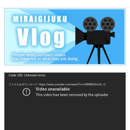
動
Code 150: Unknown error.
画
ファイルをダウンロード: https://www.youtube.com/watch?v=vV6M9Etl2xU&_=1
プ
レ
ー
ヤ
ー