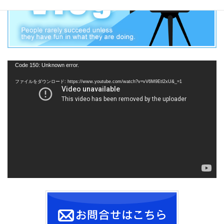
動
Code 150: Unknown error.
画
ファイルをダウンロード: https://www.youtube.com/watch?v=vV6M9Etl2xU&_=1
プ
レ
ー
ヤ
ー