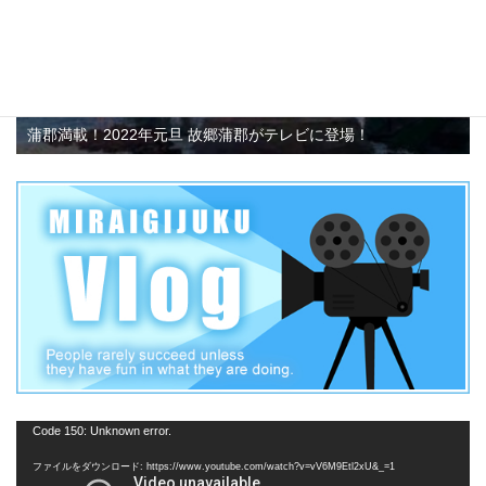
蒲郡満載！2022年元旦 故郷蒲郡がテレビに登場！
動
Code 150: Unknown error.
画
ファイルをダウンロード: https://www.youtube.com/watch?v=vV6M9Etl2xU&_=1
プ