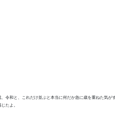
成、令和と、これだけ並ぶと本当に何だか急に歳を重ねた気が
感じたよ。