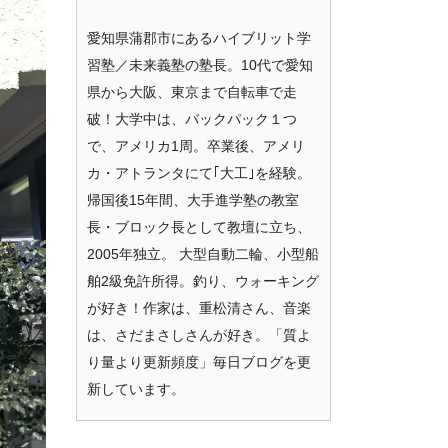
愛知県蒲郡市にあるハイブリット学
習塾／未来義塾の塾長。10代で愛知
県から大阪、東京まで自転車で走
破！大学中は、バックパック１つ
で、アメリカ1周。卒業後、アメリ
カ・アトランタにて｢大工｣を経験。
帰国後15年間、大手進学塾の教室
長・ブロック長として教壇に立ち、
2005年独立。 大型自動二輪、小型船
舶2級免許所得。釣り、ウォーキング
が好き！作家は、重松清さん、音楽
は、さだまさしさんが好き。「質よ
り量より更新頻度」毎日ブログを更
新しています。