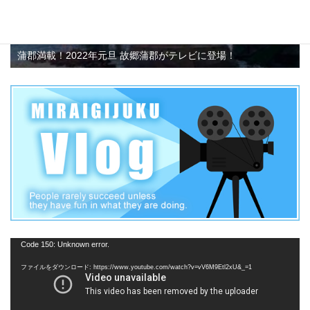
蒲郡満載！2022年元旦 故郷蒲郡がテレビに登場！
動
Code 150: Unknown error.
画
ファイルをダウンロード: https://www.youtube.com/watch?v=vV6M9Etl2xU&_=1
プ
レ
ー