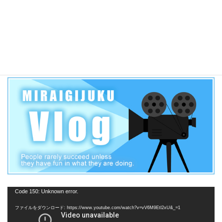
蒲郡満載！2022年元旦 故郷蒲郡がテレビに登場！
動
Code 150: Unknown error.
画
ファイルをダウンロード: https://www.youtube.com/watch?v=vV6M9Etl2xU&_=1
プ