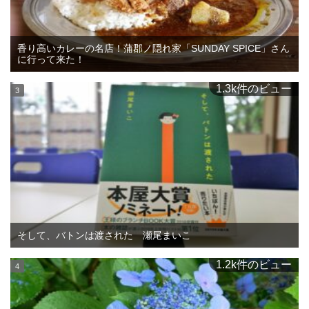
香り高いカレーの名店！蒲郡ノ隠れ家「SUNDAY SPICE」さん
に行って来た！
1.3k件のビュー
そして、バトンは渡された 瀬尾まいこ
1.2k件のビュー