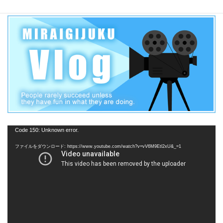
動
Code 150: Unknown error.
画
ファイルをダウンロード: https://www.youtube.com/watch?v=vV6M9Etl2xU&_=1
プ
レ
ー
ヤ
ー