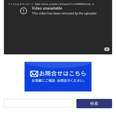
画
ファイルをダウンロード: https://www.youtube.com/watch?v=vV6M9Etl2xU&_=1
プ
レ
ー
ヤ
ー