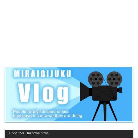
2019年 愛知県公立高校一般入試各高校合格者当日点の目安
【三河学区】
動
Code 150: Unknown error.