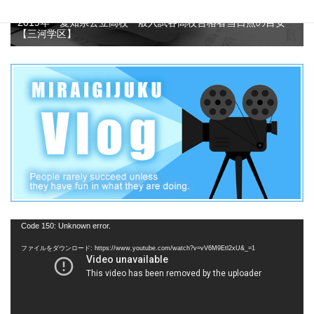
2019年 愛知県公立高校一般入試各高校合格者当日点の目安
【三河学区】
動
Code 150: Unknown error.
画
ファイルをダウンロード: https://www.youtube.com/watch?v=vV6M9Etl2xU&_=1
プ
レ
ー
ヤ
ー