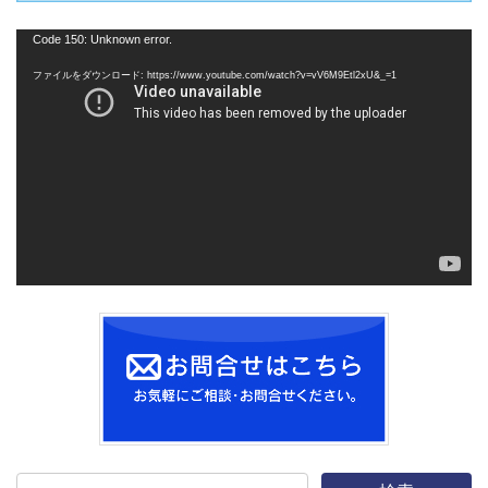
動
Code 150: Unknown error.
画
ファイルをダウンロード: https://www.youtube.com/watch?v=vV6M9Etl2xU&_=1
プ
レ
ー
ヤ
ー