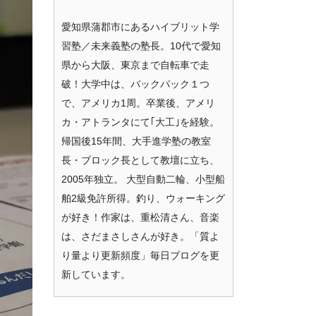
愛知県蒲郡市にあるハイブリット学
習塾／未来義塾の塾長。10代で愛知
県から大阪、東京まで自転車で走
破！大学中は、バックパック１つ
で、アメリカ1周。卒業後、アメリ
カ・アトランタにて｢大工｣を経験。
帰国後15年間、大手進学塾の教室
長・ブロック長として教壇に立ち、
2005年独立。 大型自動二輪、小型船
舶2級免許所得。釣り、ウォーキング
が好き！作家は、重松清さん、音楽
は、さだまさしさんが好き。「質よ
り量より更新頻度」毎日ブログを更
新しています。