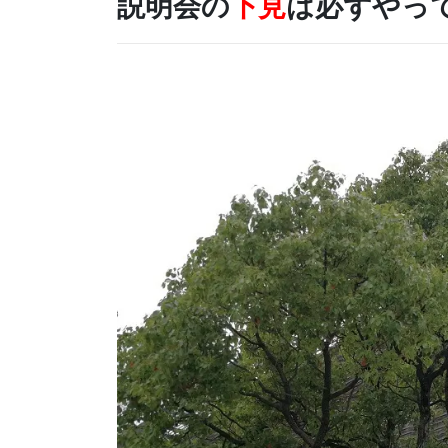
説明会の
下見
は必ずやっ