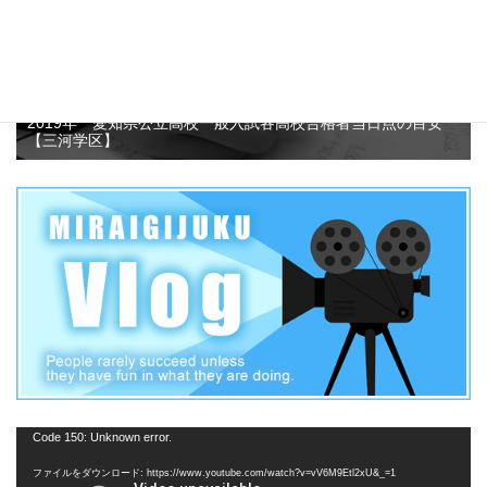
2019年 愛知県公立高校一般入試各高校合格者当日点の目安
【三河学区】
動
Code 150: Unknown error.
画
ファイルをダウンロード: https://www.youtube.com/watch?v=vV6M9Etl2xU&_=1
プ