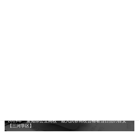
愛知県公立高校推薦入試志願者数がなぜ減少しているのか？そ
して、この3年間の動向について考えてみました！？
4.7k件のビュー
2019年 愛知県公立高校一般入試各高校合格者当日点の目安
【三河学区】