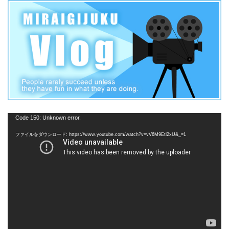
動
Code 150: Unknown error.
画
ファイルをダウンロード: https://www.youtube.com/watch?v=vV6M9Etl2xU&_=1
プ
レ
ー
ヤ
ー