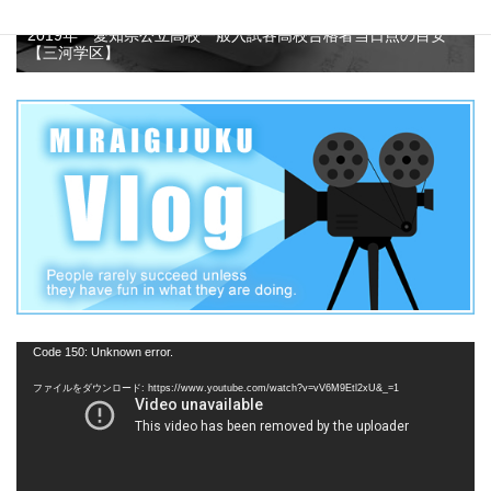
2019年 愛知県公立高校一般入試各高校合格者当日点の目安
【三河学区】
動
Code 150: Unknown error.
画
ファイルをダウンロード: https://www.youtube.com/watch?v=vV6M9Etl2xU&_=1
プ
レ
ー
ヤ
ー