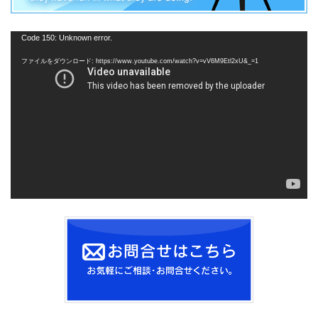
動
Code 150: Unknown error.
画
ファイルをダウンロード: https://www.youtube.com/watch?v=vV6M9Etl2xU&_=1
プ
レ
ー
ヤ
ー