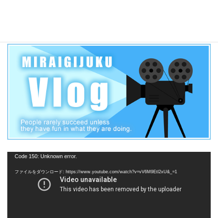
2019年 愛知県公立高校一般入試各高校合格者当日点の目安
【三河学区】
動
Code 150: Unknown error.
画
ファイルをダウンロード: https://www.youtube.com/watch?v=vV6M9Etl2xU&_=1
プ
レ
ー
ヤ
ー