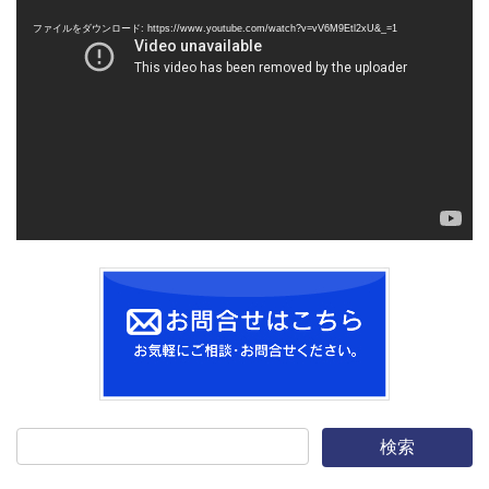
画
ファイルをダウンロード: https://www.youtube.com/watch?v=vV6M9Etl2xU&_=1
プ
レ
ー
ヤ
ー