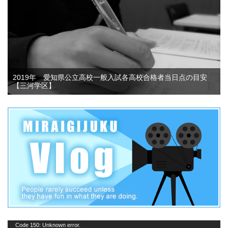
2019年 愛知県公立高校一般入試各高校合格者当日点の目安
【三河学区】
動
Code 150: Unknown error.