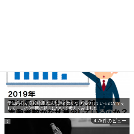
私立高校進学希望者に朗報！2020年度私立高校授業料「無償
化」ー愛知県独自に補助額を上乗せ！
7.5k件のビュー
愛知県公立高校推薦入試志願者数がなぜ減少しているのか？そ
して、この3年間の動向について考えてみました！？
4.7k件のビュー