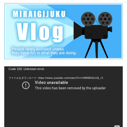
動
Code 150: Unknown error.
画
ファイルをダウンロード: https://www.youtube.com/watch?v=vV6M9Etl2xU&_=1
プ
レ
ー
ヤ
ー