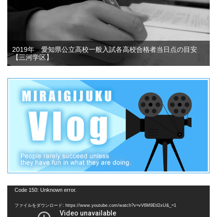
2019年 愛知県公立高校一般入試各高校合格者当日点の目安
【三河学区】
動
Code 150: Unknown error.
画
ファイルをダウンロード: https://www.youtube.com/watch?v=vV6M9Etl2xU&_=1
プ