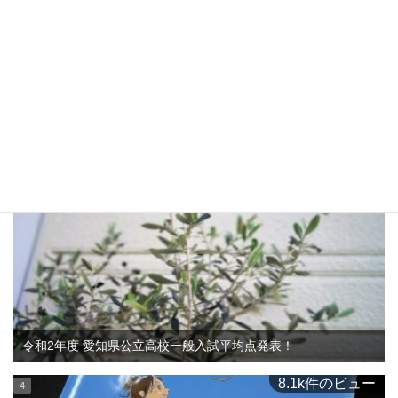
愛知県公立高校一般入試 各高校合格者当日点の目安【三河学
区】偏差値60以上
11.2k件のビュー
令和2年度 愛知県公立高校一般入試平均点発表！
8.1k件のビュー