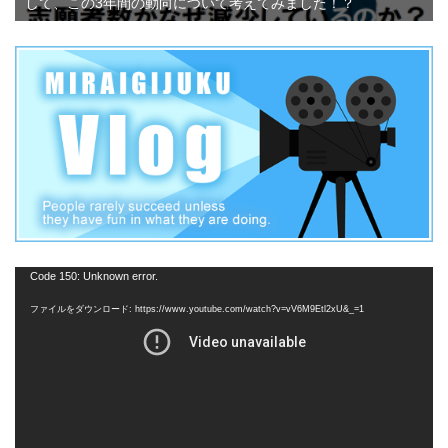
して、この3年間の動向について考えてみました！？
動
Code 150: Unknown error.
画
ファイルをダウンロード: https://www.youtube.com/watch?v=vV6M9Etl2xU&_=1
プ
レ
ー
ヤ
ー