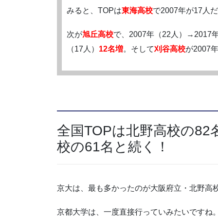
みると、TOPは
東海高校
で2007年が17人
次が
旭丘高校
で、2007年（22人）→2017
（17人）
12名増
。そして
刈谷高校
が2007
全国TOPは北野高校の8
校の61名と続く！
京大は、最も多かったのが大阪府立・北野高校
京都大学は、一度直接行っていみたいですね。