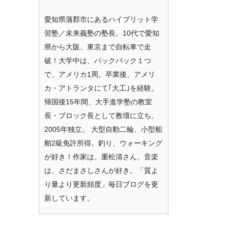
愛知県蒲郡市にあるハイブリット学
習塾／未来義塾の塾長。10代で愛知
県から大阪、東京まで自転車で走
破！大学中は、バックパック１つ
で、アメリカ1周。卒業後、アメリ
カ・アトランタにて｢大工｣を経験。
帰国後15年間、大手進学塾の教室
長・ブロック長として教壇に立ち、
2005年独立。 大型自動二輪、小型船
舶2級免許所得。釣り、ウォーキング
が好き！作家は、重松清さん、音楽
は、さだまさしさんが好き。「質よ
り量より更新頻度」毎日ブログを更
新しています。