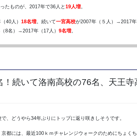
だったものが、2017年で36人と
19人増
。
年（40人）
18名増
。続いて
一宮高校
が2007年（５人）→2017年
年（8名）→2017年（17人）
9名増
。
2名！続いて洛南高校の76名、天王寺
で、どうやら34年ぶりにトップに返り咲きしそうです。
京都には、最近100ｋｍチャレンジウォークのためにちょく