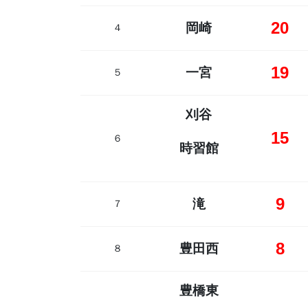
20
岡崎
４
19
一宮
５
刈谷
15
６
時習館
9
滝
７
8
豊田西
８
豊橋東