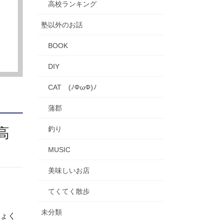
高校ランキング
塾以外のお話
BOOK
DIY
CAT (ﾉФωФ)ﾉ
蒲郡
釣り
高
MUSIC
美味しいお店
てくてく散歩
未分類
ちょく