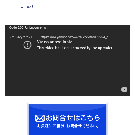
edf
動
Code 150: Unknown error.
画
ファイルをダウンロード: https://www.youtube.com/watch?v=vV6M9Etl2xU&_=1
プ
レ
ー
ヤ
ー