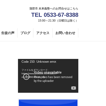
蒲郡市 未来義塾へのお問合せはこちら
TEL 0533-67-8388
15:00～21:30（日曜日は除く）
生徒の声
ブログ
アクセス
お問い合わせ
動
Code 150: Unknown error.
画
ファイルをダウンロード:
プ
https://www.youtube.com/watch?
v=vV6M9Etl2xU&_=1
レ
ー
ヤ
ー